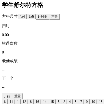
学生舒尔特方格
方格尺寸
4
x
4
5
x
5
计时器
声音
用时
0.00s
错误次数
0
最佳成绩
--
下一个
--
开始
重置
6
11
1
12
8
16
14
15
5
2
4
3
7
9
10
13