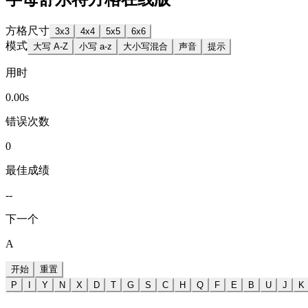
方格尺寸
3
x
3
4
x
4
5
x
5
6
x
6
模式
大写 A-Z
小写 a-z
大小写混合
声音
提示
用时
0.00s
错误次数
0
最佳成绩
--
下一个
A
开始
重置
P
I
Y
N
X
D
T
G
S
C
H
Q
F
E
B
U
J
K