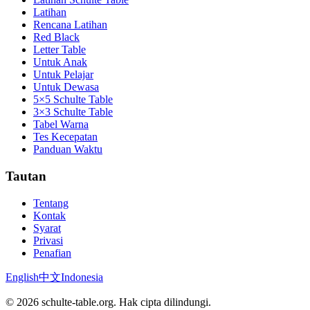
Latihan
Rencana Latihan
Red Black
Letter Table
Untuk Anak
Untuk Pelajar
Untuk Dewasa
5×5 Schulte Table
3×3 Schulte Table
Tabel Warna
Tes Kecepatan
Panduan Waktu
Tautan
Tentang
Kontak
Syarat
Privasi
Penafian
English
中文
Indonesia
©
2026
schulte-table.org.
Hak cipta dilindungi.