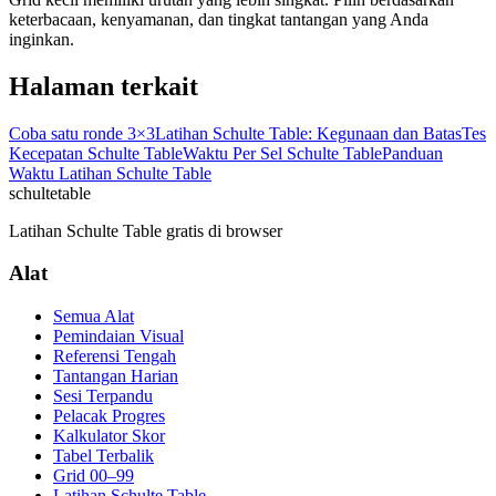
keterbacaan, kenyamanan, dan tingkat tantangan yang Anda
inginkan.
Halaman terkait
Coba satu ronde 3×3
Latihan Schulte Table: Kegunaan dan Batas
Tes
Kecepatan Schulte Table
Waktu Per Sel Schulte Table
Panduan
Waktu Latihan Schulte Table
schulte
table
Latihan Schulte Table gratis di browser
Alat
Semua Alat
Pemindaian Visual
Referensi Tengah
Tantangan Harian
Sesi Terpandu
Pelacak Progres
Kalkulator Skor
Tabel Terbalik
Grid 00–99
Latihan Schulte Table