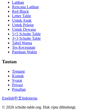
Latihan
Rencana Latihan
Red Black
Letter Table
Untuk Anak
Untuk Pelajar
Untuk Dewasa
5×5 Schulte Table
3×3 Schulte Table
Tabel Warna
Tes Kecepatan
Panduan Waktu
Tautan
Tentang
Kontak
Syarat
Privasi
Penafian
English
中文
Indonesia
©
2026
schulte-table.org.
Hak cipta dilindungi.