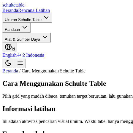
schulte
table
Beranda
Rencana Latihan
Ukuran Schulte Table
Panduan
Alat & Sumber Daya
id
English
中文
Indonesia
Beranda
/
Cara Menggunakan Schulte Table
Cara Menggunakan Schulte Table
Pilih grid yang mudah dibaca, temukan target berurutan, lalu gunaka
Informasi latihan
Ini adalah aktivitas pencarian visual umum. Waktu tabel hanya men