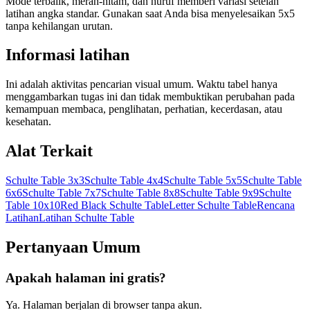
Mode terbalik, merah-hitam, dan huruf memberi variasi setelah
latihan angka standar. Gunakan saat Anda bisa menyelesaikan 5x5
tanpa kehilangan urutan.
Informasi latihan
Ini adalah aktivitas pencarian visual umum. Waktu tabel hanya
menggambarkan tugas ini dan tidak membuktikan perubahan pada
kemampuan membaca, penglihatan, perhatian, kecerdasan, atau
kesehatan.
Alat Terkait
Schulte Table 3x3
Schulte Table 4x4
Schulte Table 5x5
Schulte Table
6x6
Schulte Table 7x7
Schulte Table 8x8
Schulte Table 9x9
Schulte
Table 10x10
Red Black Schulte Table
Letter Schulte Table
Rencana
Latihan
Latihan Schulte Table
Pertanyaan Umum
Apakah halaman ini gratis?
Ya. Halaman berjalan di browser tanpa akun.