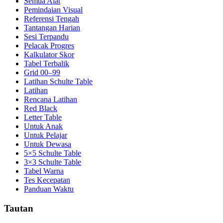
Semua Alat
Pemindaian Visual
Referensi Tengah
Tantangan Harian
Sesi Terpandu
Pelacak Progres
Kalkulator Skor
Tabel Terbalik
Grid 00–99
Latihan Schulte Table
Latihan
Rencana Latihan
Red Black
Letter Table
Untuk Anak
Untuk Pelajar
Untuk Dewasa
5×5 Schulte Table
3×3 Schulte Table
Tabel Warna
Tes Kecepatan
Panduan Waktu
Tautan